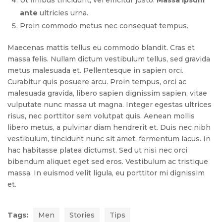
Ut finibus tincidunt, vel efficitur justo.
Massa ipsum
ante
ultricies urna.
Proin commodo metus nec consequat tempus.
Maecenas mattis tellus eu commodo blandit. Cras et
massa felis. Nullam dictum vestibulum tellus, sed gravida
metus malesuada et. Pellentesque in sapien orci.
Curabitur quis posuere arcu. Proin tempus, orci ac
malesuada gravida, libero sapien dignissim sapien, vitae
vulputate nunc massa ut magna. Integer egestas ultrices
risus, nec porttitor sem volutpat quis. Aenean mollis
libero metus, a pulvinar diam hendrerit et. Duis nec nibh
vestibulum, tincidunt nunc sit amet, fermentum lacus. In
hac habitasse platea dictumst. Sed ut nisi nec orci
bibendum aliquet eget sed eros. Vestibulum ac tristique
massa. In euismod velit ligula, eu porttitor mi dignissim
et.
Tags:
Men
Stories
Tips